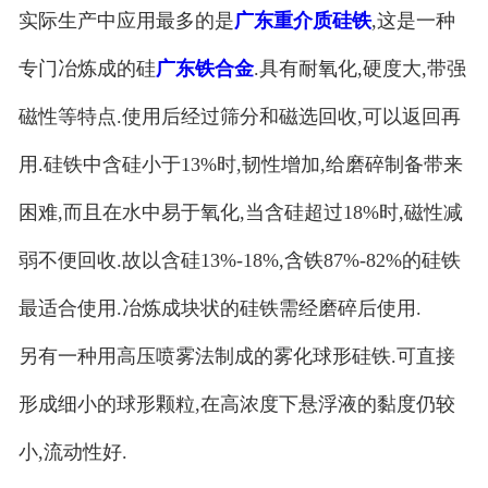
实际生产中应用最多的是
广东重介质硅铁
,这是一种
专门冶炼成的硅
广东铁合金
.具有耐氧化,硬度大,带强
磁性等特点.使用后经过筛分和磁选回收,可以返回再
用.硅铁中含硅小于13%时,韧性增加,给磨碎制备带来
困难,而且在水中易于氧化,当含硅超过18%时,磁性减
弱不便回收.故以含硅13%-18%,含铁87%-82%的硅铁
最适合使用.冶炼成块状的硅铁需经磨碎后使用.
另有一种用高压喷雾法制成的雾化球形硅铁.可直接
形成细小的球形颗粒,在高浓度下悬浮液的黏度仍较
小,流动性好.