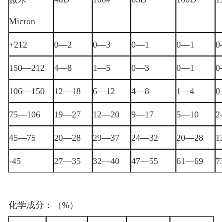
广东包芯线
Micron
广东相关产品推荐
+212
0
—
2
0
—
3
0
—
1
0
—
1
0
150
—
212
4
—
8
1
—
5
0
—
3
0
—
1
0
106
—
150
12
—
18
6
—
12
4
—
8
1
—
4
0
75
—
106
19
—
27
12
—
20
9
—
17
5
—
10
2
45
—
75
20
—
28
29
—
37
24
—
32
20
—
28
1
-45
27
—
35
32
—
40
47
—
55
61
—
69
7
化学成分：（
%
）