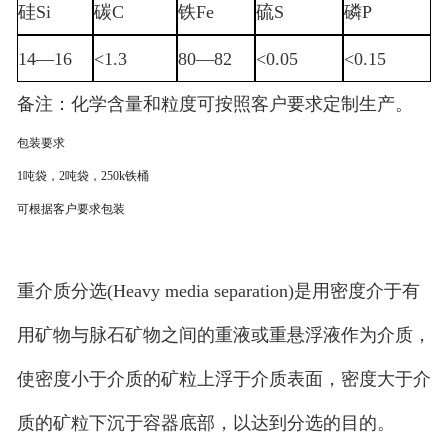
硅
Si
碳
C
铁
Fe
硫
S
磷
P
14
—
16
<1.3
80
—
82
<0.05
<0.15
备注：
化学含量和粒度可按照客户要求定制生产。
包装要求
1
吨袋，
2
吨袋，
250k
铁桶
可根据客户要求包装
重介质分选(Heavy media separation)是用密度介于有
用矿物与脉石矿物之间的重液或重悬浮液作为介质，
使密度小于介质的矿粒上浮于介质表面，密度大于介
质的矿粒下沉于容器底部，以达到分选的目的。