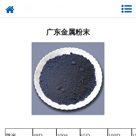
网站首页
广东雾化金属粉末
广东金属粉末
广东研磨重介质硅铁粉
广东雾化球形硅铁粉
广东重介质硅铁
广东硅铝钡钙
广东氮化硅铁
广东氮化锰铁
广东低硅铁
微米
48D
100#
65D
100D
1